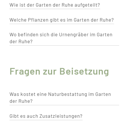
Wie ist der Garten der Ruhe aufgeteilt?
Welche Pflanzen gibt es im Garten der Ruhe?
Sie finden
hier
eine Darstellung des Garten der
Ruhe, in der einige Plätze dargestellt werden. Sie
können uns aber auch gerne jederzeit persönlich
Wo befinden sich die Urnengräber im Garten
Unser Park beherbergt über 30 verschiedene
besuchen kommen.
der Ruhe?
Baumarten, verschiedene Sorten von Weinreben,
Hopfen, sowie eine Vielzahl an unterschiedlichen
blühenden Sträuchern und Blumen. Auch ein
Sie können verschiedene Plätze der Beisetzung
Naturteich und eine ökologische Naturwiese
wählen: Im Wurzelbereich eines Baumes, in der
Fragen zur Beisetzung
befinden sich im Park.
Nähe des Lieblingsstrauches oder inmitten der
wunderschönen Blumenwiese.
Was kostet eine Naturbestattung im Garten
der Ruhe?
Gibt es auch Zusatzleistungen?
Sie finden
hier
einen Überblick, welche
Leistungen in den Kosten inbegriffen sind.