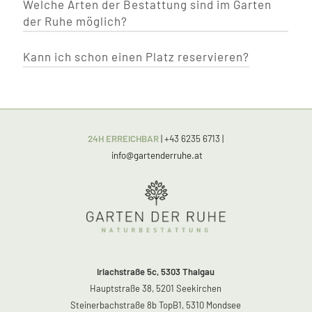
Welche Arten der Bestattung sind im Garten
Von der musikalischen Umrahmung bis zu den
der Ruhe möglich?
Trauerrednern/innen.
Hier
finden Sie eine
Auflistung aller möglichen Leistungen, die Sie
zusätzlich beauftragen können.
Kann ich schon einen Platz reservieren?
Im Garten der Ruhe wählen Sie zwischen Baum-
und Wiesenbestattung. Ganz egal für welchen
Platz Sie sich entscheiden, die Kosten verändern
Unserer Erfahrung nach wollen sich manche
sich dadurch nicht. Andere
Menschen bereits zu Lebzeiten ihren Platz
Bestattungsmöglichkeiten, welche nicht den
aussuchen und besuchen diesen auch gerne.
24H ERREICHBAR
| +43 6235 6713
|
Garten der Ruhe betreffen, finden sie
hier
.
Das ist vielleicht auch für Sie eine beruhigende
info@gartenderruhe.at
Entscheidung. Nehmen Sie einfach
Kontakt
mit
uns auf.
Irlachstraße 5c, 5303 Thalgau
Hauptstraße 38, 5201 Seekirchen
Steinerbachstraße 8b TopB1, 5310 Mondsee