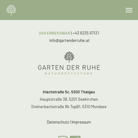
Skip
Menu
Men
to
main
content
24H ERREICHBAR
| +43 6235 6713
|
info@gartenderruhe.at
Irlachstraße 5c, 5303 Thalgau
Hauptstraße 38, 5201 Seekirchen
Steinerbachstraße 8b TopB1, 5310 Mondsee
Datenschutz
|
Impressum