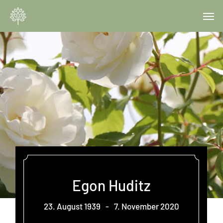
Skip
Menu
Men
to
main
content
Egon Huditz
23. August 1939
-
7. November 2020