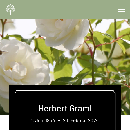
Skip
Menu
Men
to
main
content
Herbert Graml
1. Juni 1954
-
26. Februar 2024