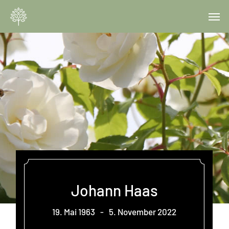
Skip
Menu
Men
to
main
content
Johann Haas
19. Mai 1963
-
5. November 2022