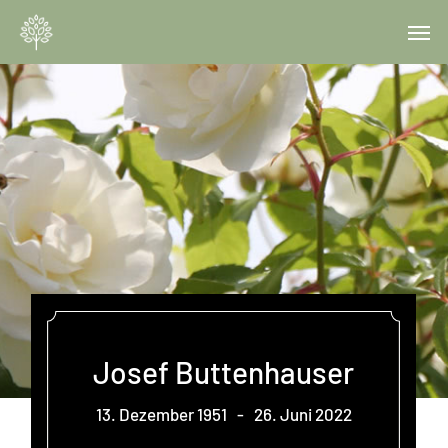
Skip
Menu
Men
to
main
content
Josef Buttenhauser
13. Dezember 1951
-
26. Juni 2022