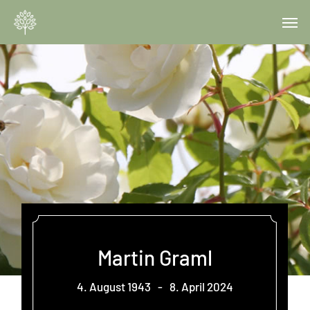
Skip
Menu
Men
to
main
content
Martin Graml
4. August 1943
-
8. April 2024