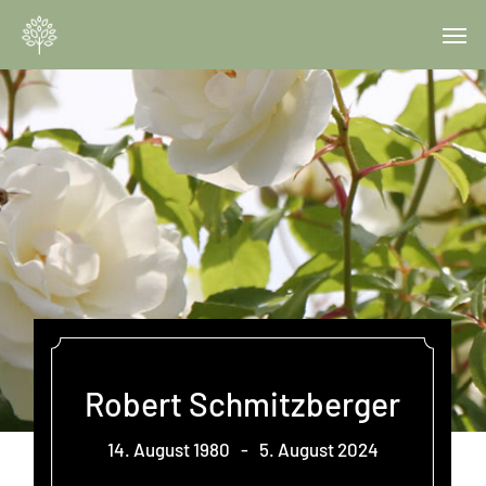
Skip
Menu
Men
to
main
content
Robert Schmitzberger
14. August 1980
-
5. August 2024